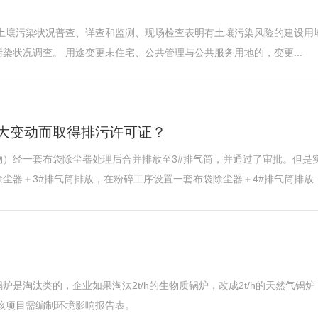
环境主管部门应当要求土地使用权人按照规定进行土壤污染状况调查。 用途变更未住宅、公共管理与公共服务用地的，变更...
大变动而取得排污许可证？
）经一套布袋除尘器处理后合并排放至3#排气筒，并通过了审批。但是
器＋3#排气筒排放，在粉碎工序设置一套布袋除尘器＋4#排气筒排放，变
质锅炉是淘汰类的，企业如果淘汰2t/h的生物质锅炉，改成2t/h的天然气
，该项目需编制环境影响报告表。