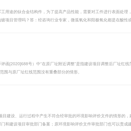
军工用途的钛合金结构件，为了提高产品性能，需要对工件进行表面处理
镀项目管理吗？答：经咨询行业专家，微弧氧化和阳极氧化都是在酸性或碱
函[2020]688号）中“在原厂址附近调整”是指建设项目调整后厂址红
线范围与原厂址红线范围没有重叠部分的情形。
在项目建设、运行过程中产生不符合经审批的环境影响评价文件的情形的，
门和建设项目审批部门备案；原环境影响评价文件审批部门也可以责成建设