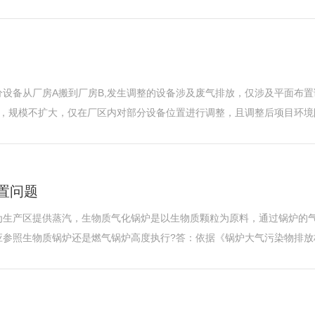
设备从厂房A搬到厂房B,发生调整的设备涉及废气排放，仅涉及平面布
，规模不扩大，仅在厂区内对部分设备位置进行调整，且调整后项目环境防护
置问题
为生产区提供蒸汽，生物质气化锅炉是以生物质颗粒为原料，通过锅炉的
参照生物质锅炉还是燃气锅炉高度执行?答：依据《锅炉大气污染物排放标准